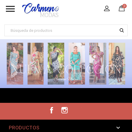

0
Facebook
Instagram
TikTok

PRODUCTOS