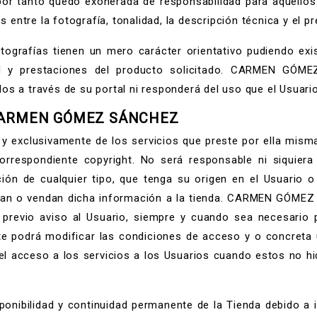
, por tanto quedo exonerada de responsabilidad para aquello
ntre la fotografía, tonalidad, la descripción técnica y el pr
ografías tienen un mero carácter orientativo pudiendo exis
ad y prestaciones del producto solicitado. CARMEN GÓM
os a través de su portal ni responderá del uso que el Usuari
 CARMEN GÓMEZ SÁNCHEZ
xclusivamente de los servicios que preste por ella misma 
orrespondiente copyright. No será responsable ni siquiera
ción de cualquier tipo, que tenga su origen en el Usuario 
iban o vendan dicha información a la tienda. CARMEN GÓME
n previo aviso al Usuario, siempre y cuando sea necesario
nte podrá modificar las condiciones de acceso y o concreta 
ar el acceso a los servicios a los Usuarios cuando estos no hi
bilidad y continuidad permanente de la Tienda debido a in