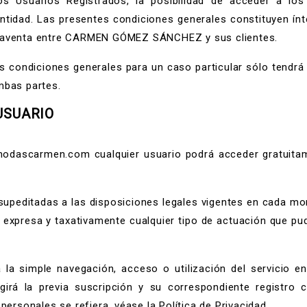
los Usuarios Registrados, la posibilidad de acceder a lo
entidad. Las presentes condiciones generales constituyen ín
mpraventa entre CARMEN GÓMEZ SÁNCHEZ y sus clientes.
s condiciones generales para un caso particular sólo tendrá
mbas partes.
USUARIO
modascarmen.com cualquier usuario podrá acceder gratuitam
supeditadas a las disposiciones legales vigentes en cada mo
e expresa y taxativamente cualquier tipo de actuación que pudi
a la simple navegación, acceso o utilización del servicio en
igirá la previa suscripción y su correspondiente registro
personales se refiera, véase la Política de Privacidad.