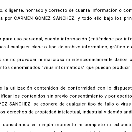
o, diligente, honrado y correcto de cuanta información o con
da por CARMEN GÓMEZ SÁNCHEZ, y todo ello bajo los princ
vo para uso personal, cuanta información (entiéndase por in
eral cualquier clase o tipo de archivo informático, gráfico etc
 de no provocar ni maliciosa ni intencionadamente daños o
ndir los denominados "virus informáticos" que puedan producir
 la utilización contenidos de conformidad con lo dispuesto
 modificar los contenidos sin previo consentimiento y por e
Z SÁNCHEZ, se exonera de cualquier tipo de fallo o virus i
los derechos de propiedad intelectual, industrial y demás aná
r considerada en ningún momento ni completo ni exhausti