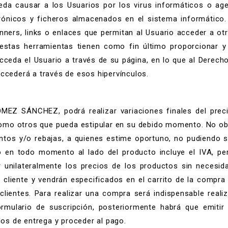
eda causar a los Usuarios por los virus informáticos o a
rónicos y ficheros almacenados en el sistema informático. 
ners, links o enlaces que permitan al Usuario acceder a otr
 estas herramientas tienen como fin último proporcionar y 
acceda el Usuario a través de su página, en lo que al Derecho
accederá a través de esos hipervínculos.
EZ SÁNCHEZ, podrá realizar variaciones finales del precio
í como otros que pueda estipular en su debido momento. N
ntos y/o rebajas, a quienes estime oportuno, no pudiendo 
cado en todo momento al lado del producto incluye el IVA,
unilateralmente los precios de los productos sin necesid
 cliente y vendrán especificados en el carrito de la compra
clientes. Para realizar una compra será indispensable reali
ormulario de suscripción, posteriormente habrá que emitir 
s de entrega y proceder al pago.